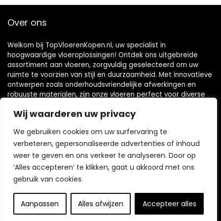
Over ons
Welkom bij TopVloerenKopen.nl, uw specialist in
hoogwaardige vloeroplossingen! Ontdek ons uitgebreide
assortiment aan vloeren, zorgvuldig geselecteerd om uw
ruimte te voorzien van stijl en duurzaamheid. Met innovatieve
ontwerpen zoals onderhoudsvriendelijke afwerkingen en
robuuste materialen, zijn onze vloeren perfect voor diverse
interieuren. Verbeter de esthetiek van uw huis of kantoor en
Wij waarderen uw privacy
vind de ideale vloer die aan uw specifieke wensen voldoet
door bij ons te winkelen!
We gebruiken cookies om uw surfervaring te
verbeteren, gepersonaliseerde advertenties of inhoud
weer te geven en ons verkeer te analyseren. Door op
Snelle koppelingen
‘Alles accepteren’ te klikken, gaat u akkoord met ons
gebruik van cookies.
Home
Blog
s
Aanpassen
Alles afwijzen
Accepteer alles
Contact