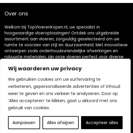
Over ons
Welkom bij TopVloerenKopen.nl, uw specialist in
hoogwaardige vloeroplossingen! Ontdek ons uitgebreide
assortiment aan vloeren, zorgvuldig geselecteerd om uw
ruimte te voorzien van stijl en duurzaamheid. Met innovatieve
ontwerpen zoals onderhoudsvriendelijke afwerkingen en
robuuste materialen, zijn onze vloeren perfect voor diverse
interieuren. Verbeter de esthetiek van uw huis of kantoor en
Wij waarderen uw privacy
vind de ideale vloer die aan uw specifieke wensen voldoet
door bij ons te winkelen!
We gebruiken cookies om uw surfervaring te
verbeteren, gepersonaliseerde advertenties of inhoud
weer te geven en ons verkeer te analyseren. Door op
Snelle koppelingen
‘Alles accepteren’ te klikken, gaat u akkoord met ons
gebruik van cookies.
Home
Blog
s
Aanpassen
Alles afwijzen
Accepteer alles
Contact