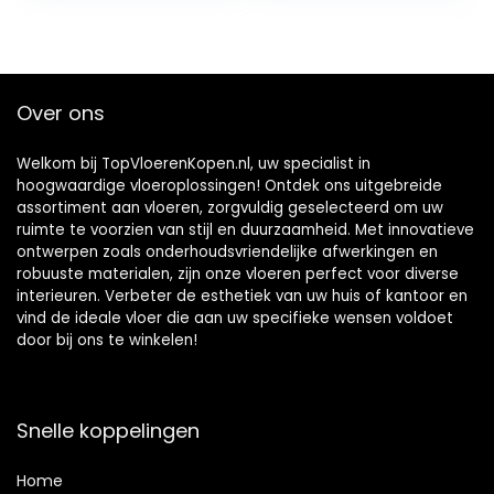
beschermmat
keukenkasten
voor parket
zelfklevende
laminaat, vloermat
kantenband
van polypropyleen
meubelrestauratie
(revolutie)
strips vloer
Over ons
bevestigingsmidde
l wit
Welkom bij TopVloerenKopen.nl, uw specialist in
hoogwaardige vloeroplossingen! Ontdek ons uitgebreide
assortiment aan vloeren, zorgvuldig geselecteerd om uw
ruimte te voorzien van stijl en duurzaamheid. Met innovatieve
ontwerpen zoals onderhoudsvriendelijke afwerkingen en
robuuste materialen, zijn onze vloeren perfect voor diverse
interieuren. Verbeter de esthetiek van uw huis of kantoor en
vind de ideale vloer die aan uw specifieke wensen voldoet
door bij ons te winkelen!
Snelle koppelingen
Home