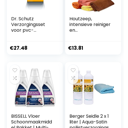
Dr. Schutz
Houtzeep,
Verzorgingsset
intensieve reiniger
voor pvc-
en
designvloeren,
verzorgingconcen
reiniging en
traat, 0,5 kg,
opfrissing voor
reinigings- en
€
27.48
€
13.81
designvloeren van
onderhoudsmiddel
vinyl, onderhoud
voor onberispelijke
voor vinylvloeren
zuiverheid, zeer
zuinig en
onbeperkt
houdbaar COOPER
& BURTON
BISSELL Vloer
Berger Seidle 2 x 1
Schoonmaakmidd
liter | Aqua-Satin
el Pakket | Multi-
polijstverzorgingss