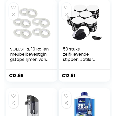
SOLUSTRE 10 Rollen
50 stuks
meubelbevestigin
zelfklevende
gstape lijmen van
stippen, Jatiler
meubelen randen
dubbelzijdige
voor
kleverige pads
kastreparaties
vlekken, diameter
€
12.69
€
12.81
meubilair
5 cm ronde zware
keukenkasten
haak en lus
zelfklevende
stippen
kantenband
montagetape
meubelrestauratie
voor muren vloer
strips vloer
deur kunststof
bevestigingsmidde
metalen metalen