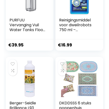
l wit
– zwart
PURFUU
Reinigingsmiddel
Vervanging Vuil
voor dweilrobots
Water Tanks Floor
750 ml –
Cleaner Machines
streeploze
Deel Efficiënte
reiniging voor alle
Water Container
harde vloeren
€
39.95
€
16.99
Gemakkelijk
Onderhoud
Accessoire Voor
Vloer
Berger-Seidle
DKDDSSS 6 stuks
Brilliance L93
poppenhuis