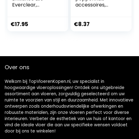
Everclear,
accessoires,
premium parket
poppenhuis tapijt,
onderhoudsmiddel
poppenhuis Turkije
voor verzegeld
tapijt, 1:12 miniatuur
€
17.95
€
8.37
hout, laminaat en
poppenhuis
tegeloppervlakke
accessoires met 2
n, zijdeglans Made
poppenhuis
in Germany
kussen, decor voor
poppenhuis
vloeren
Over ons
Welkom bij TopVloerenKopen.nl, uw specialist in
hoogwaardige vloeroplossingen! Ontdek ons uitgebreide
assortiment aan vloeren, zorgvuldig geselecteerd om uw
ruimte te voorzien van stijl en duurzaamheid. Met innovatieve
ontwerpen zoals onderhoudsvriendelijke afwerkingen en
robuuste materialen, zijn onze vloeren perfect voor diverse
interieuren. Verbeter de esthetiek van uw huis of kantoor en
vind de ideale vloer die aan uw specifieke wensen voldoet
door bij ons te winkelen!